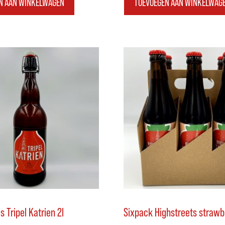
N AAN WINKELWAGEN
TOEVOEGEN AAN WINKELWAG
 Tripel Katrien 2l
Sixpack Highstreets strawb