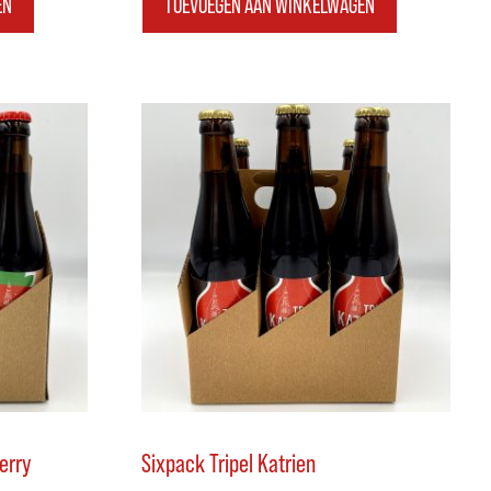
EN
TOEVOEGEN AAN WINKELWAGEN
erry
Sixpack Tripel Katrien