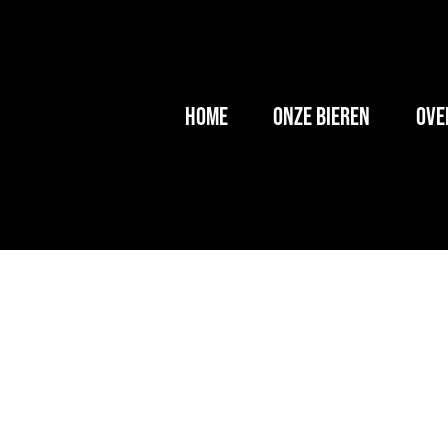
Menu
Skip naar content
HOME
ONZE BIEREN
OVE