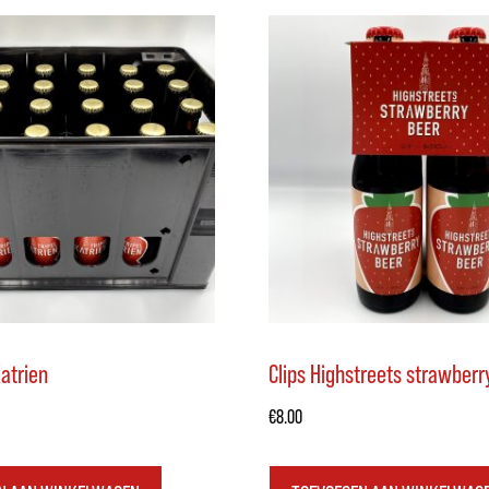
Katrien
Clips Highstreets strawberr
€
8.00