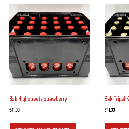
Bak Highstreets strawberry
Bak Tripel 
€
41.00
€
41.00